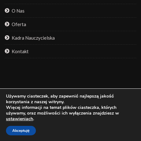
O Nas
Oferta
Kadra Nauczycielska
Kontakt
ZDJECIA I IKONY ZOSTAŁY POBRANE Z
Używamy ciasteczek, aby zapewnić najlepszą jakość
korzystania z naszej witryny.
STRONY:
Więcej informacji na temat plików ciasteczka, których
używamy, oraz możliwości ich wyłączenia znajdziesz w
ustawieniach
.
Contact us
Freepik.com
Akceptuję